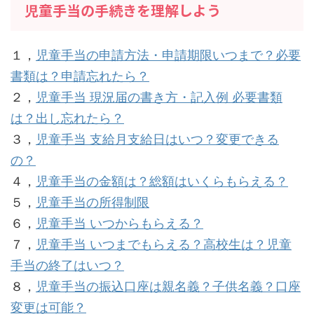
児童手当の手続きを理解しよう
１，
児童手当の申請方法・申請期限いつまで？必要
書類は？申請忘れたら？
２，
児童手当 現況届の書き方・記入例 必要書類
は？出し忘れたら？
３，
児童手当 支給月支給日はいつ？変更できる
の？
４，
児童手当の金額は？総額はいくらもらえる？
５，
児童手当の所得制限
６，
児童手当 いつからもらえる？
７，
児童手当 いつまでもらえる？高校生は？児童
手当の終了はいつ？
８，
児童手当の振込口座は親名義？子供名義？口座
変更は可能？