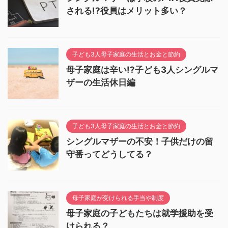
される!?役員はメリット多い？
子ども3人母子家庭の生活とお金と節約
母子家庭は辛い!?子ども3人シングルマ
ザーの生活休日編
子ども3人母子家庭の生活とお金と節約
シングルマザーの不安！子供だけの留
守番ってどうしてる？
母子家庭が受けられる手当や制度
母子家庭の子どもたちは就学援助を受
けられる？