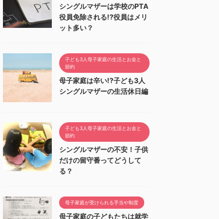
シングルマザーは学校のPTA
役員免除される!?役員はメリ
ット多い？
子ども3人母子家庭の生活とお金と
節約
母子家庭は辛い!?子ども3人
シングルマザーの生活休日編
子ども3人母子家庭の生活とお金と
節約
シングルマザーの不安！子供
だけの留守番ってどうして
る？
母子家庭が受けられる手当や制度
母子家庭の子どもたちは就学