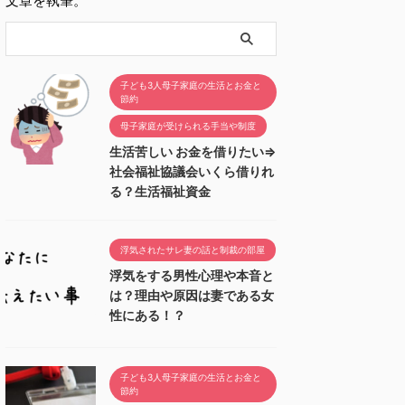
文章を執筆。
子ども3人母子家庭の生活とお金と
節約
母子家庭が受けられる手当や制度
生活苦しい お金を借りたい⇒
社会福祉協議会いくら借りれ
る？生活福祉資金
浮気されたサレ妻の話と制裁の部屋
浮気をする男性心理や本音と
は？理由や原因は妻である女
性にある！？
子ども3人母子家庭の生活とお金と
節約