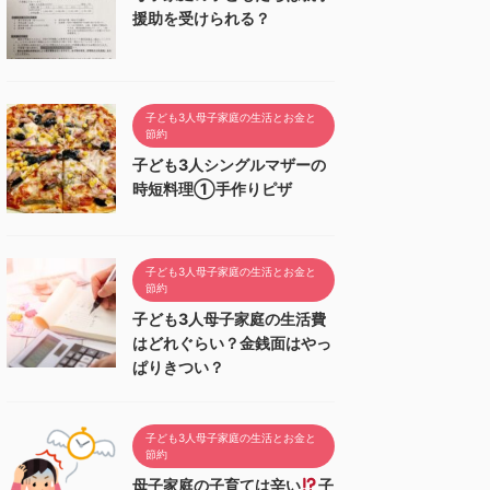
援助を受けられる？
子ども3人母子家庭の生活とお金と
節約
子ども3人シングルマザーの
時短料理①手作りピザ
子ども3人母子家庭の生活とお金と
節約
子ども3人母子家庭の生活費
はどれぐらい？金銭面はやっ
ぱりきつい？
子ども3人母子家庭の生活とお金と
節約
母子家庭の子育ては辛い
子