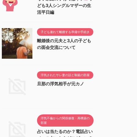
ども3人シングルマザーの生
活平日編
子ども連れて離婚する準備や手続き
離婚後の元夫と3人の子ども
の面会交流について
浮気されたサレ妻の話と制裁の部屋
旦那の浮気相手が元カノ
浮気不倫からの関係修復・再構築の
部屋
占いは当たるのか？電話占い