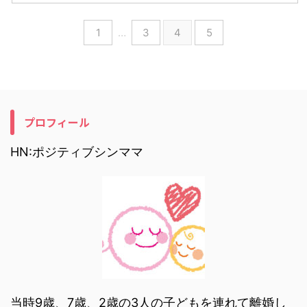
1
…
3
4
5
プロフィール
HN:ポジティブシンママ
当時9歳、7歳、2歳の3人の子どもを連れて離婚し