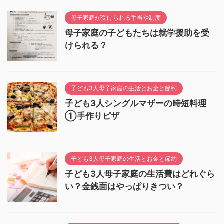
母子家庭が受けられる手当や制度
母子家庭の子どもたちは就学援助を受
けられる？
子ども3人母子家庭の生活とお金と節約
子ども3人シングルマザーの時短料理
①手作りピザ
子ども3人母子家庭の生活とお金と節約
子ども3人母子家庭の生活費はどれぐら
い？金銭面はやっぱりきつい？