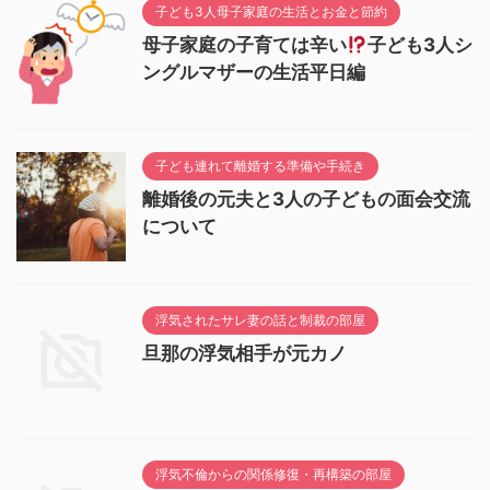
子ども3人母子家庭の生活とお金と節約
母子家庭の子育ては辛い
子ども3人シ
ングルマザーの生活平日編
子ども連れて離婚する準備や手続き
離婚後の元夫と3人の子どもの面会交流
について
浮気されたサレ妻の話と制裁の部屋
旦那の浮気相手が元カノ
浮気不倫からの関係修復・再構築の部屋