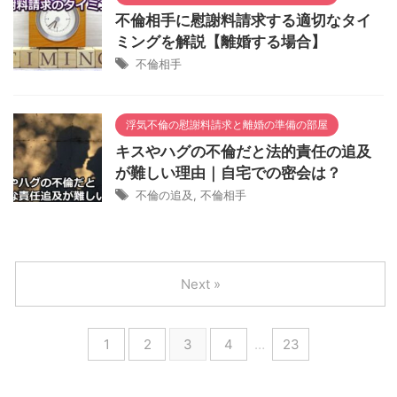
不倫相手に慰謝料請求する適切なタイ
ミングを解説【離婚する場合】
不倫相手
浮気不倫の慰謝料請求と離婚の準備の部屋
キスやハグの不倫だと法的責任の追及
が難しい理由｜自宅での密会は？
不倫の追及
,
不倫相手
Next »
1
2
3
4
…
23