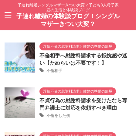
子連れ離婚シングルマザーきつい大変？子ども3人母子家
庭の生活と体験談ブログ
子連れ離婚の体験談ブログ！シングル
マザーきつい大変？
浮気不倫の慰謝料請求と離婚の準備の部屋
不倫相手へ慰謝料請求する抵抗感や迷
い【ためらいは不要です！】
不倫相手
浮気不倫の慰謝料請求と離婚の準備の部屋
不貞行為の慰謝料請求を受けたなら専
門弁護士に対応を依頼すべき理由
不倫をした側